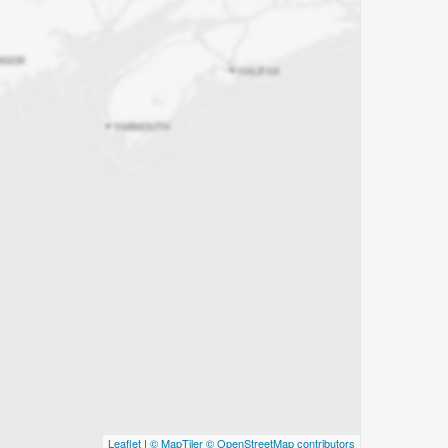
Leaflet
|
© MapTiler
© OpenStreetMap contributors