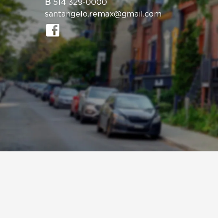
B
514 329-0000
santangelo.remax@gmail.com