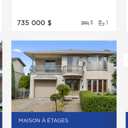
735 000 $
3
1
MAISON À ÉTAGES