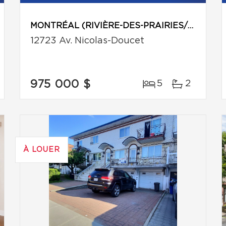
MONTRÉAL (RIVIÈRE-DES-PRAIRIES/POINTE-AUX-TREMBLES)
12723 Av. Nicolas-Doucet
975 000 $
5
2
À LOUER