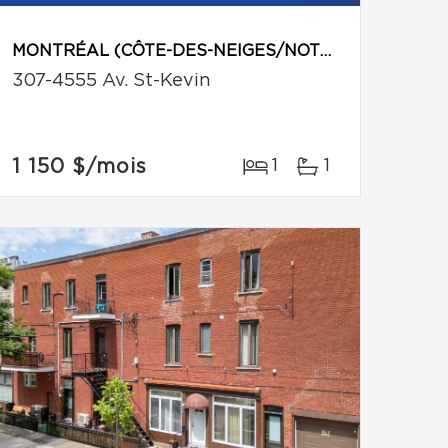
MONTRÉAL (CÔTE-DES-NEIGES/NOTRE-DAME-DE-GRÂCE)
307-4555 Av. St-Kevin
1 150 $
/mois
1
1